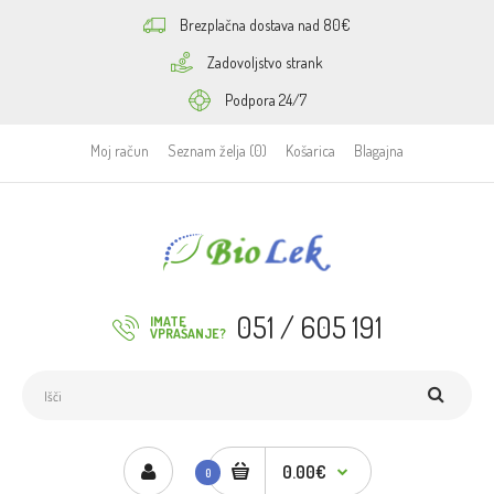
Brezplačna dostava nad 80€
Zadovoljstvo strank
Podpora 24/7
Moj račun
Seznam želja (0)
Košarica
Blagajna
051 / 605 191
IMATE
VPRAŠANJE?
0.00€
0