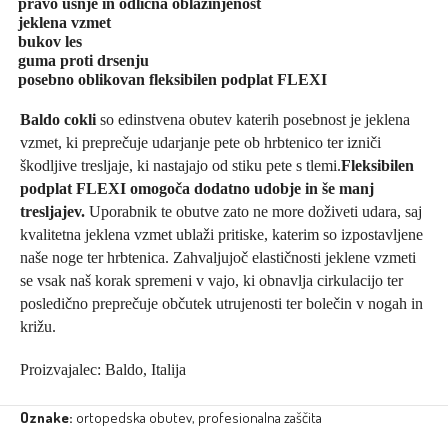
pravo usnje in odlična oblazinjenost
jeklena vzmet
bukov les
guma proti drsenju
posebno oblikovan fleksibilen podplat FLEXI
Baldo cokli
so edinstvena obutev katerih posebnost je jeklena
vzmet, ki preprečuje udarjanje pete ob hrbtenico ter izniči
škodljive tresljaje, ki nastajajo od stiku pete s tlemi.
Fleksibilen
podplat FLEXI omogoča dodatno udobje in še manj
tresljajev.
Uporabnik te obutve zato ne more doživeti udara, saj
kvalitetna jeklena vzmet ublaži pritiske, katerim so izpostavljene
naše noge ter hrbtenica. Zahvaljujoč elastičnosti jeklene vzmeti
se vsak naš korak spremeni v vajo, ki obnavlja cirkulacijo ter
posledično preprečuje občutek utrujenosti ter bolečin v nogah in
križu.
Proizvajalec: Baldo, Italija
Oznake:
ortopedska obutev
,
profesionalna zaščita