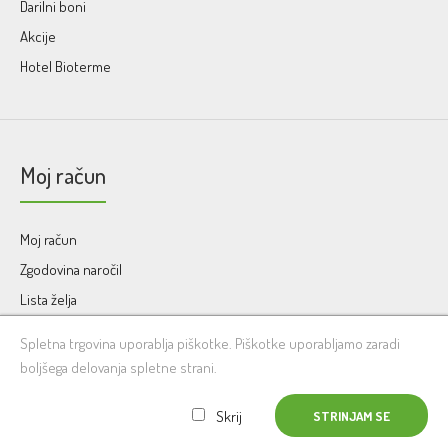
Darilni boni
Akcije
Hotel Bioterme
Moj račun
Moj račun
Zgodovina naročil
Lista želja
Obveščanje
Spletna trgovina uporablja piškotke. Piškotke uporabljamo zaradi
boljšega delovanja spletne strani.
2019 © Biolek d.o.o. | Izvedba:
Tvoj-Splet.si - izdelava spletnih strani
Skrij
STRINJAM SE