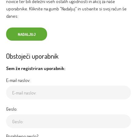
novice ter bili deležni vseh ostalih ugodnosti in akcij za naše
uporabnike. Kliknite na gumb "Nadaljuj" in ustvarite si svoj račun še
danes:
NADALJUJ
Obstoječi uporabnik
Sem že registriran uporabnik:
E-mail naslov:
Geslo:
Pozabljeno geslo?