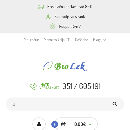
Brezplačna dostava nad 80€
Zadovoljstvo strank
Podpora 24/7
Moj račun
Seznam želja (0)
Košarica
Blagajna
051 / 605 191
IMATE
VPRAŠANJE?
0.00€
0