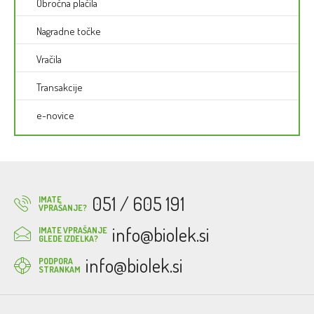
Obročna plačila
Nagradne točke
Vračila
Transakcije
e-novice
051 / 605 191
IMATE
VPRAŠANJE?
info@biolek.si
IMATE VPRAŠANJE
GLEDE IZDELKA?
info@biolek.si
PODPORA
STRANKAM