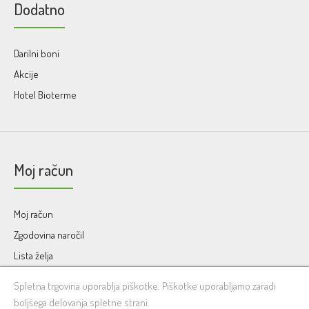
Dodatno
Darilni boni
Akcije
Hotel Bioterme
Moj račun
Moj račun
Zgodovina naročil
Lista želja
Obveščanje
Spletna trgovina uporablja piškotke. Piškotke uporabljamo zaradi
boljšega delovanja spletne strani.