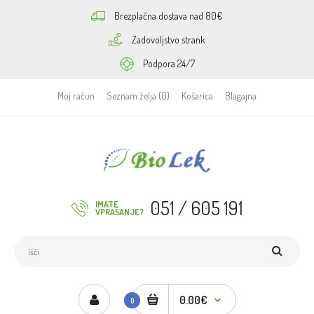
Brezplačna dostava nad 80€
Zadovoljstvo strank
Podpora 24/7
Moj račun
Seznam želja (0)
Košarica
Blagajna
051 / 605 191
IMATE
VPRAŠANJE?
0.00€
0